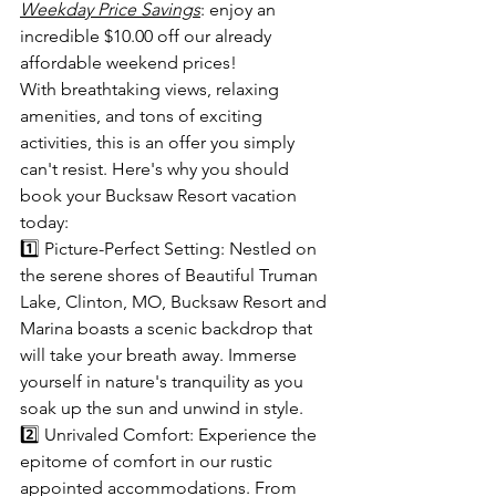
Weekday Price Savings
: enjoy an 
incredible $10.00 off our already 
affordable weekend prices!  
With breathtaking views, relaxing 
amenities, and tons of exciting 
activities, this is an offer you simply 
can't resist. Here's why you should 
book your Bucksaw Resort vacation 
today:
1️⃣ Picture-Perfect Setting: Nestled on 
the serene shores of Beautiful Truman 
Lake, Clinton, MO, Bucksaw Resort and 
Marina boasts a scenic backdrop that 
will take your breath away. Immerse 
yourself in nature's tranquility as you 
soak up the sun and unwind in style.
2️⃣ Unrivaled Comfort: Experience the 
epitome of comfort in our rustic 
appointed accommodations. From 