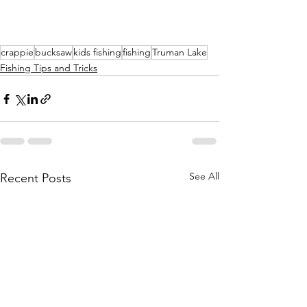
crappie
bucksaw
kids fishing
fishing
Truman Lake
Fishing Tips and Tricks
See All
Recent Posts