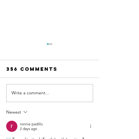
356 Comments
Write a comment...
A Fishing
Cleanin
Paradise:
Cooking
Exploring
Crappie
Newest
the
Bountiful
ronnie padillo
2 days ago
Truman Lake