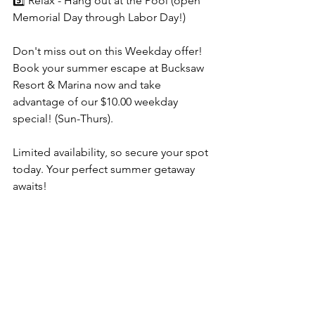
5️⃣ Relax - Hang out at the Pool (open 
Memorial Day through Labor Day!) 
Don't miss out on this Weekday offer! 
Book your summer escape at Bucksaw 
Resort & Marina now and take 
advantage of our $10.00 weekday 
special! (Sun-Thurs). 
Limited availability, so secure your spot 
today. Your perfect summer getaway 
awaits! 