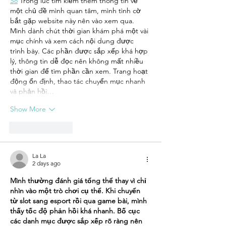
S8
 Trong lúc tìm kiếm thêm thông tin về 
in Clinton,
một chủ đề mình quan tâm, mình tình cờ 
MO
bắt gặp website này nên vào xem qua. 
Mình dành chút thời gian khám phá một vài 
mục chính và xem cách nội dung được 
trình bày. Các phần được sắp xếp khá hợp 
lý, thông tin dễ đọc nên không mất nhiều 
thời gian để tìm phần cần xem. Trang hoạt 
động ổn định, thao tác chuyển mục nhanh 
và phản hồi…
Show More
Like
Reply
La La
2 days ago
Mình thường đánh giá tổng thể thay vì chỉ 
nhìn vào một trò chơi cụ thể. Khi chuyển 
từ slot sang esport rồi qua game bài, mình 
thấy tốc độ phản hồi khá nhanh. Bố cục 
các danh mục được sắp xếp rõ ràng nên 