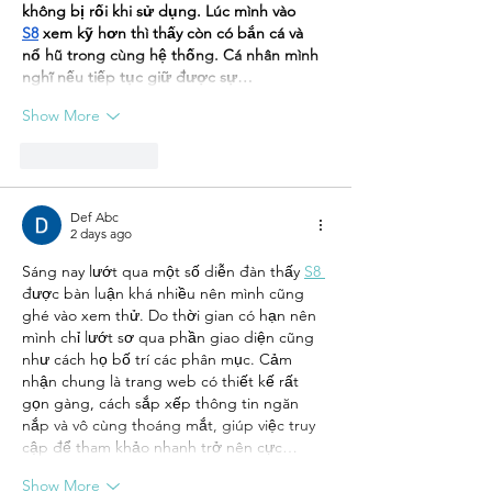
không bị rối khi sử dụng. Lúc mình vào 
S8
 xem kỹ hơn thì thấy còn có bắn cá và 
nổ hũ trong cùng hệ thống. Cá nhân mình 
nghĩ nếu tiếp tục giữ được sự…
Show More
Like
Reply
Def Abc
2 days ago
Sáng nay lướt qua một số diễn đàn thấy 
S8 
được bàn luận khá nhiều nên mình cũng 
ghé vào xem thử. Do thời gian có hạn nên 
mình chỉ lướt sơ qua phần giao diện cũng 
như cách họ bố trí các phân mục. Cảm 
nhận chung là trang web có thiết kế rất 
gọn gàng, cách sắp xếp thông tin ngăn 
nắp và vô cùng thoáng mắt, giúp việc truy 
cập để tham khảo nhanh trở nên cực…
Show More