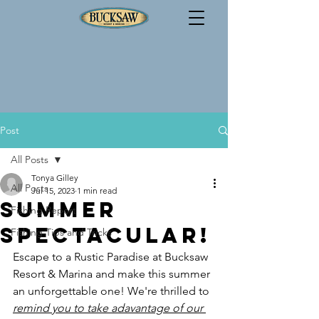
Post
All Posts
Tonya Gilley
All Posts
Jul 15, 2023
1 min read
Summer
Fishing Report
Spectacular!
Fishing Tips and Tricks
Escape to a Rustic Paradise at Bucksaw 
Resort & Marina and make this summer 
an unforgettable one! We're thrilled to 
remind you to take adavantage of our 